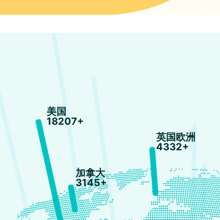
美国
18207+
英国欧洲
4332+
加拿大
3145+