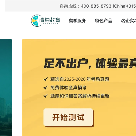
英国院校
咨询热线：
400-885-8793 (China)
(315
Economics
Cambridge - Economics / LSE - Finance /
HKU - Family Wealth Management等
留学服务
特色产品
名企实
北师香港浸会大学
Public Relations and Advertising
UCL - Creative and Collaborative
Enterprise / Manchester - Management of
Projects等
加州大学圣地亚哥分校
Psychology
PKU - MBA Guanghua
/
￥50,000奖学金
HKUST - MBA等
多伦多大学
Commerce
UniMelb - Management / USYD -
Commerce等
南开大学
金融工程
UCL - Infrastructure Investment and
Finance / UW - Computational Finance
and Risk Management等
罗格斯大学
Economics
NWU - Management
/
$12,000奖学金