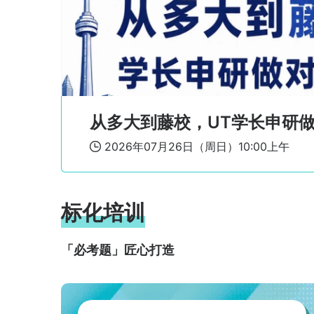
UBC - Business Analytics / NWU -
Organizational Dynamics等
加州大学圣地亚哥分
Business Economics
校
Columbia - Enterprise Risk Management /
USC - Applied Economics and
Econometrics等
温州肯恩大学
国际金融
UCL - Management / Edinburgh -
Accounting & Financial Management等
座
2026年03月03日（周二）09:00上午

加州大学圣地亚哥分
Business Economics
校
Columbia - Enterprise Risk Management /
标化培训
USC - Applied Economics and
Econometrics等
帕森斯设计学院
Fashion Design
「必考题」匠心打造
Yale + HEC Paris - M2M / Cornell - MPS in
Management等
加州大学尔湾分校
Business Economics
Brown - PRIME / Columbia - Management
Science and Engineering等