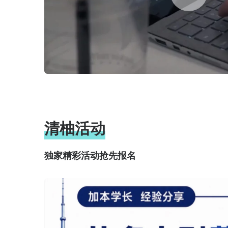
Analytics等
985/211院校
Finance
NTU - Finance / NUS - Management of
Technology and Innovation等
英属哥伦比亚大学
Operations and Logistics
HKU - Artificial Intelligence in Business /
NUS - Supply Chain Engineering等
雪城大学
Sport Management
Columbia - Sports Management / BU -
Business Analytics等
清柚活动
加拿大院校
Economics
UBC - Management / LBS - Management /
独家精彩活动抢先报名
Cornell - MPS in Management
等
$15,000奖学金
温州肯恩大学
Finance
Emory - Analytical Finance / Columbia -
Enterprise Risk Management等
英属哥伦比亚大学
Finance