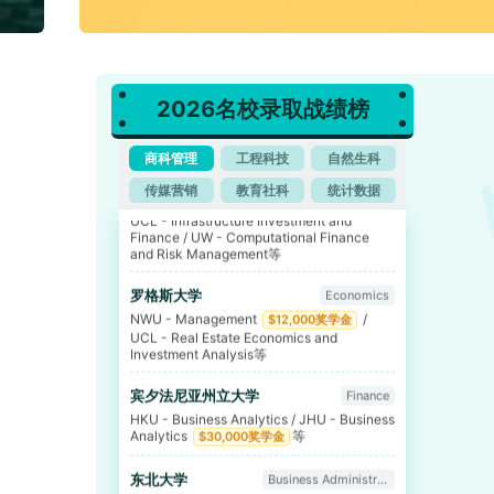
UCL - Real Estate Economics and
Investment Analysis等
宾夕法尼亚州立大学
Finance
HKU - Business Analytics / JHU - Business
2026名校录取战绩榜
Analytics
等
$30,000奖学金
东北大学
Business Administration
商科管理
工程科技
自然生科
NWU - Project Management / HKUST -
传媒营销
教育社科
统计数据
International Management等
美国院校
Mathematics
Princeton - Finance / Yale - Asset
Management / NYU - Financial
Engineering
等
$8,000奖学金
英属哥伦比亚大学
Economics
WUSTL - Supply Chain Management /
UCSB - Technology Management / BU -
Applied Business Analytics等
华盛顿大学
Economics
Columbia - Business Analytics / HKU -
Business Analytics等