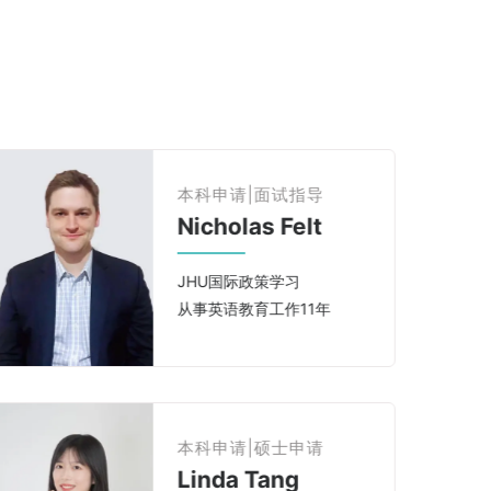
本科申请|文书编辑
Rachel L
纽约时报主编助理
硕士申请
Dino S