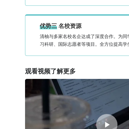
滑铁卢大学
Economics
JHU - Finance
/ Columbia
$46,500奖学金
- Sustainability Management / UWaterloo -
Management Sciences等
优势三
名校资源
加州大学戴维斯分校
Managerial Economics
清柚与多家名校名企达成了深度合作。为同
UChicago - Management / USC - Business
Analytics等
习科研、国际志愿者等项目。全方位提高学
美国院校
Finance
Oxford - Financial Economics / Columbia -
Financial Economics / IC - Management等
观看视频了解更多
北师香港浸会大学
Marketing
Duke - MMS: Foundations of Business /
HKU - Global Management等
纽约大学
Finance
Columbia - Accounting and Fundamental
Analysis / Cornell - Business Analytics
/ HKU - Finance等
$10,000奖学金
华盛顿大学
Economics
Cambridge - Management / IC - Business