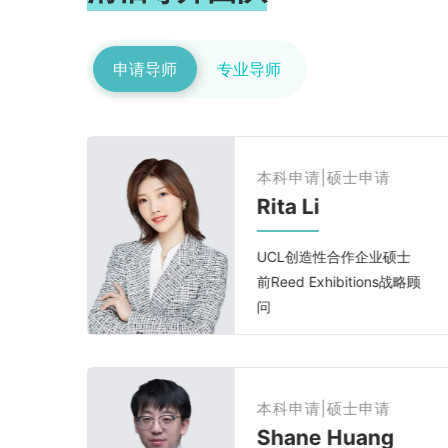
加州大学圣地亚哥分
Business Economics
校
申请导师
专业导师
Brown - PRIME / JHU - Management
/ Cornell - MPS in
$20,000奖学金
Management等
纽约大学
Finance
CMU - Deferred MBA
等
$40,000奖学金
文书编辑|硕士申请
Carol Wang
英国院校
Economics
Cambridge - Economics / LSE - Finance /
HKU - Family Wealth Management等
士
宾夕法尼亚大学
战略顾
教育学硕士
北师香港浸会大学
Public Relations and Advertising
UCL - Creative and Collaborative
Enterprise / Manchester - Management of
Projects等
加州大学圣地亚哥分校
Psychology
PKU - MBA Guanghua
/
￥50,000奖学金
本科申请|硕士申请
HKUST - MBA等
July Zhang
多伦多大学
Commerce