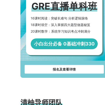
GRE直播单科班
英属哥伦比亚大学
Finance
HKU - AI in Business / CUHK -
Management / DKU - Management
16课时阅读：突破长难句 分析逻辑脉络
Studies等
18课时填空：深入掌握四大题型做题秘笈
美国院校
Statistics
20课时数学：系统学习知识考点冲刺满分
MIT - Finance / UChicago - Finance /
Columbia - Mathematics of Finance等
小白出分必备 0基础冲刺330
加州大学尔湾分校
Computer Science
CMU - Management / NEU - Project
Management等
印第安纳大学伯明顿分校
Finance
NTU - Financial Technology / NUS -
报名及查看详情
Sustainable and Green Finance /
Rochester - AI in Business
45%学费减免
等
波士顿大学
Economics
IC - Economics and Strategy for Business /
Cornell - Applied Economics and
清柚导师团队
Management / UChicago - Economics
等
$15.000奖学金