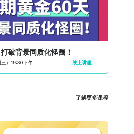
，抢占年底黄金冲刺期！
从
周四）09:30上午
线上讲座

了解更多课程