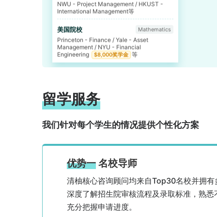
多伦多大学
Statistics
UCLA - Quantitative Economics /
Columbia - Enterprise Risk Management等
文理学院
Mathematics
MIT - Business Analytics / CMU -
Computational Finance / UChicago -
Financial Mathematics等
北师香港浸会大学
Accounting
留学服务
LSE - Accounting / NUS - Accounting等
加州大学戴维斯分校
Communication
我们针对每个学生的情况提供个性化方案
NWU - Management / Duke - MMS:
Foundations of Business等
加州大学河滨分校
Business Administration
优势一
名校导师
CMU - Entertainment Industry
Management / NYU - Music Business等
清柚核心咨询顾问均来自Top30名校并拥
西交利物浦大学
Economics and Finance
深度了解招生院审核流程及录取标准，熟悉
IC - Fintech / Cornell - Applied Economics
充分把握申请进度。
and Management等