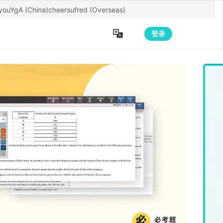
youYgA
(China)
cheersufred
(Overseas)

登录