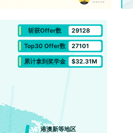
斩获Offer数
29128
Top30 Offer数
27101
累计拿到奖学金
$32.31M
港澳新等地区