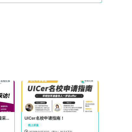
斩获LSE offer! 还被ETS官方争着采访！
UICer名校申请指南！
线上讲座

2021年01月30日（周六）16:34下午