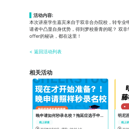
活动内容:
本次讲座学生嘉宾来自于双非合办院校，转专业申请斩
请者中凸显自身优势，得到梦校垂青的呢？ 双非学
offer的秘诀，都在这里！
< 返回活动列表
相关活动
晚申请如何秒录名校？拖延症选手申研急救指南
明尼苏
线上讲座
线上


2022年11月10日（周四）09:30上午
202