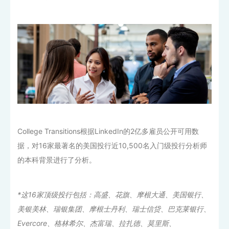
College Transitions根据LinkedIn的2亿多雇员公开可用数
据，对16家最著名的美国投行近10,500名入门级投行分析师
的本科背景进行了分析。
*这16家顶级投行包括：高盛、花旗、摩根大通、美国银行、
美银美林、瑞银集团、摩根士丹利、瑞士信贷、巴克莱银行、
Evercore、格林希尔、杰富瑞、拉扎德、莫里斯、