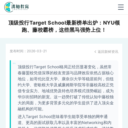
Togg
navig
顶级投行Target School最新榜单出炉：NYU领
跑、藤校霸榜，这些黑马强势上位！
发布时间：
2026-03-21
返回新鲜资讯

顶级投行Target School格局正经历显著变化，虽然常
春藤盟校凭借深厚的校友资源与品牌效应依然占据核心
地位，如哥伦比亚大学、康奈尔大学等稳居前列，但纽
约大学、密歇根大学及威廉姆斯学院等非藤校高校正凭
借专业实力、地域优势及特色培养模式强势崛起，成为
华尔街招聘的新宠。这一趋势打破了传统认知中藤校独
大的局面，为更多背景多元化的学生提供了进入顶尖金
融机构的可能。
进入Target School意味着学生能享受单独的网申通
道、更高的面试获取几率以及丰富的Networking和内