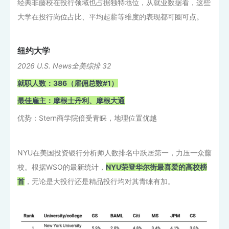
经典非藤校在投行领域也占据独特地位，从就业数据看，这些
大学在投行岗位占比、平均起薪等维度的表现都可圈可点。
纽约大学
2026 U.S. News全美综排 32
就职人数：386（雇佣总数#1）
最佳雇主：摩根士丹利、摩根大通
优势：Stern商学院倍受青睐，地理位置优越
NYU在美国投资银行分析师人数排名中跃居第一，力压一众藤
校。根据WSO的最新统计，
NYU荣登华尔街最喜爱的高校榜
首
，无论是大投行还是精品投行均对其青睐有加。