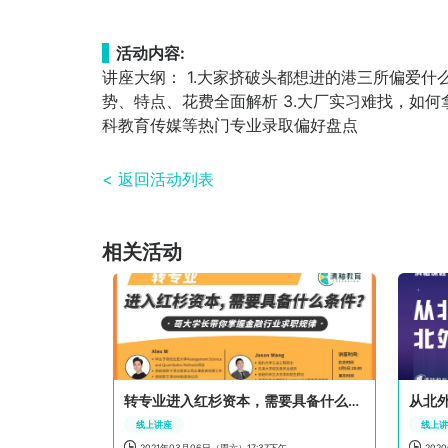
活动内容:
讲座大纲： 1.大家挤破头都想进的港三所偏爱什
势、特点、花费全面解析 3.大厂实习难找，如何拿到
科教育传媒等热门专业录取偏好盘点
< 返回活动列表
相关活动
转专业进入红杉资本，需要具备什么条件？
线上讲座
线上


2021年03月06日（周六）17:37下午
202