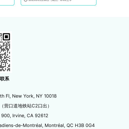
生联系
th Fl, New York, NY 10018
（营口道地铁站C2口出）
 900, Irvine, CA 92612
adiens-de-Montréal, Montréal, QC H3B 0G4