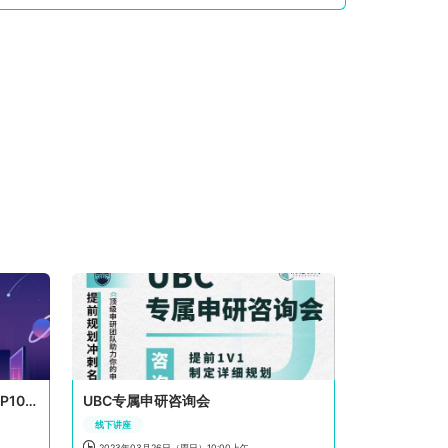
双非院校背景普通，逆袭全美TOP10！
UBC专属申研咨询会
线下讲座

2023年03月26日（周日）10:00上午