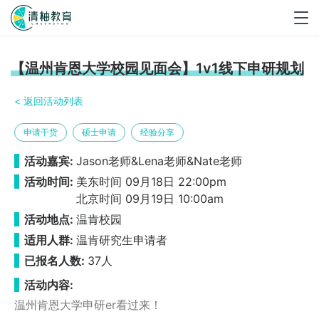
Togg
navig
【温州肯恩大学校园见面会】1v1线下申研规划
< 返回活动列表
申请干货
硕士申请
经验分享
活动嘉宾:
Jason老师&Lena老师&Nate老师
活动时间:
美东时间 09月18日 22:00pm
北京时间 09月19日 10:00am
活动地点:
温肯校园
适用人群:
温肯研究生申请者
已报名人数:
37人
活动内容:
温州肯恩大学申研er看过来！