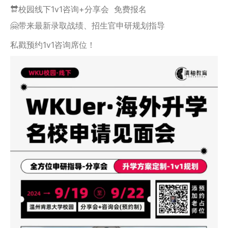
🔛校园线下1v1咨询+分享会 免费报名
🤗带来最新录取战绩、招生官申研规划指导
私戳预约1v1咨询席位！