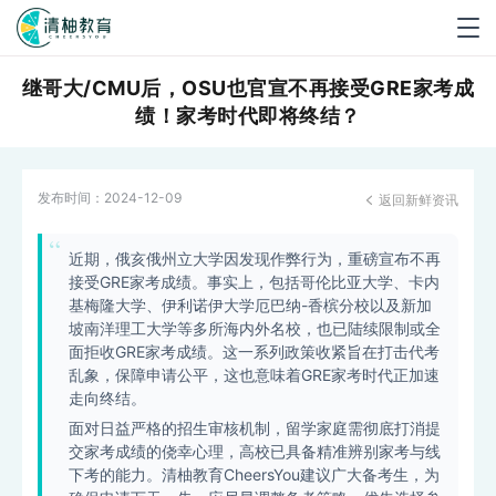
Togg
navig
继哥大/CMU后，OSU也官宣不再接受GRE家考成
绩！家考时代即将终结？
发布时间：
2024-12-09
返回新鲜资讯

近期，俄亥俄州立大学因发现作弊行为，重磅宣布不再
接受GRE家考成绩。事实上，包括哥伦比亚大学、卡内
基梅隆大学、伊利诺伊大学厄巴纳-香槟分校以及新加
坡南洋理工大学等多所海内外名校，也已陆续限制或全
面拒收GRE家考成绩。这一系列政策收紧旨在打击代考
乱象，保障申请公平，这也意味着GRE家考时代正加速
走向终结。
面对日益严格的招生审核机制，留学家庭需彻底打消提
交家考成绩的侥幸心理，高校已具备精准辨别家考与线
下考的能力。清柚教育CheersYou建议广大备考生，为