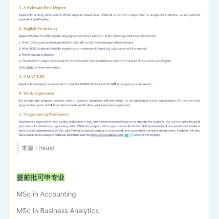
来源：hkust
提前批可申专业
MSc in Accounting
MSc in Business Analytics