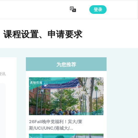

登录
绍、课程设置、申请要求
为您推荐
清柚教育2026Fall申请季完美收官：
清柚学员斩获2,...
资讯
26Fall晚申党福利！宾大/莱
斯/UCI/UNC/港城大/...