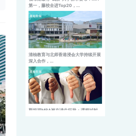
第一，藤校全进Top20，...
清柚教育与北师香港浸会大学持续开展
深入合作，...
斯坦福MBA被在读生狂批：课程过时，
什么都学不到！