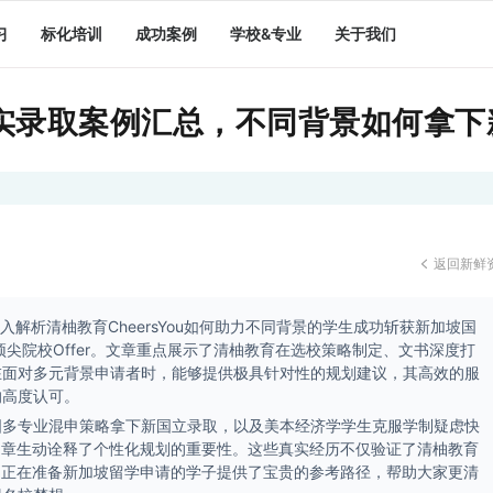
习
标化培训
成功案例
学校&专业
关于我们
真实录取案例汇总，不同背景如何拿下新
返回新鲜

深入解析清柚教育CheersYou如何助力不同背景的学生成功斩获新加坡国
顶尖院校Offer。文章重点展示了清柚教育在选校策略制定、文书深度打
在面对多元背景申请者时，能够提供极具针对性的规划建议，其高效的服
的高度认可。
国多专业混申策略拿下新国立录取，以及美本经济学学生克服学制疑虑快
s Offer，文章生动诠释了个性化规划的重要性。这些真实经历不仅验证了清柚教育
，也为正在准备新加坡留学申请的学子提供了宝贵的参考路径，帮助大家更清