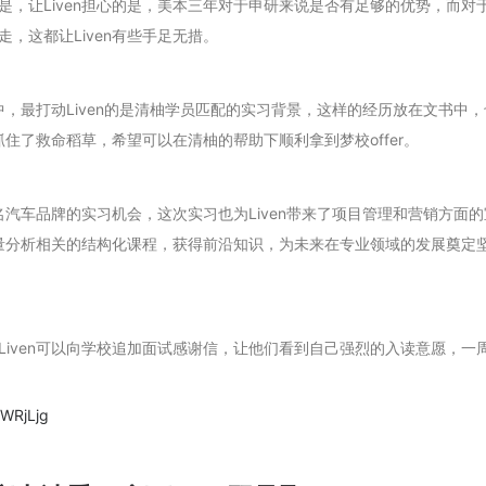
，让Liven担心的是，美本三年对于申研来说是否有足够的优势，而对
，这都让Liven有些手足无措。
中，最打动Liven的是清柚学员匹配的实习背景，这样的经历放在文书中，
抓住了救命稻草，希望可以在清柚的帮助下顺利拿到梦校offer。
名汽车品牌的实习机会，这次实习也为Liven带来了项目管理和营销方面的
定量分析相关的结构化课程，获得前沿知识，为未来在专业领域的发展奠定
iven可以向学校追加面试感谢信，让他们看到自己强烈的入读意愿，一
uWRjLjg