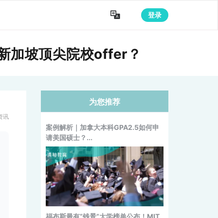

登录
加坡顶尖院校offer？
为您推荐
Meta计划暴力裁员1.6万人！当代牛
马，和AI抢饭碗
资讯
案例解析｜加拿大本科GPA2.5如何申
请美国硕士？...
福布斯最有“钱景”大学榜单公布！MIT