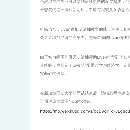
虽然尽早的毕业可以给到后续更快的发展起步，但是
最想去的港三所和新两所，申请过程究竟又该怎么走
机缘巧合，Liven参加了清柚教育的线上讲座，其
会大大增加申请的竞争力。焦头烂额的Liven仿佛
由于实习经历的匮乏，清柚帮助Liven推荐到了知
贵经验，也坚定了Liven想要通过学习经济学、
实基础的信念。
在新加坡国立大学的面试结束后，清柚老师也建议L
过后他成功拿下NUS的offer。
https://mp.weixin.qq.com/s/bcD9djrTd-JLg8c