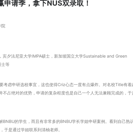
赢申请季，拿下NUS双录取！
学院
，宾夕法尼亚大学IMPA硕士，新加坡国立大学Sustainable and Green
n硕士等
虑申研选校事宜，这也使得Criz心态一度有点爆炸。对名校Title有着
上并不占绝对的优势，申请的复杂程度也是自己一个人无法兼顾完成的，于
解BNBU的学生，而且有非常多的BNBU学长学姐申研案例。看到自己熟
“了，于是通过学姐联系到清柚老师。