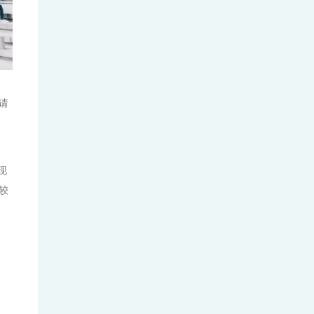
26Fall晚申党福利！宾大/莱
斯/UCI/UNC/港城大/...
请
现
较
特朗普政府出新招施压美国大学：本科
申请者必须参加SAT/...