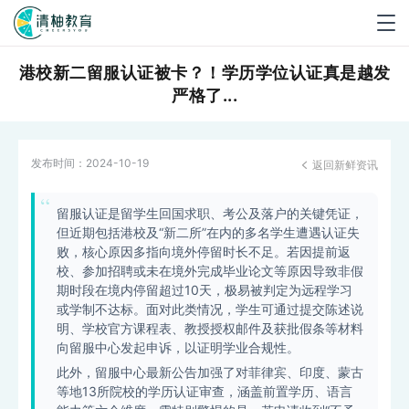
Togg
navig
港校新二留服认证被卡？！学历学位认证真是越发
严格了...
发布时间：
2024-10-19
返回新鲜资讯

留服认证是留学生回国求职、考公及落户的关键凭证，
但近期包括港校及“新二所”在内的多名学生遭遇认证失
败，核心原因多指向境外停留时长不足。若因提前返
校、参加招聘或未在境外完成毕业论文等原因导致非假
期时段在境内停留超过10天，极易被判定为远程学习
或学制不达标。面对此类情况，学生可通过提交陈述说
明、学校官方课程表、教授授权邮件及获批假条等材料
向留服中心发起申诉，以证明学业合规性。
此外，留服中心最新公告加强了对菲律宾、印度、蒙古
等地13所院校的学历认证审查，涵盖前置学历、语言