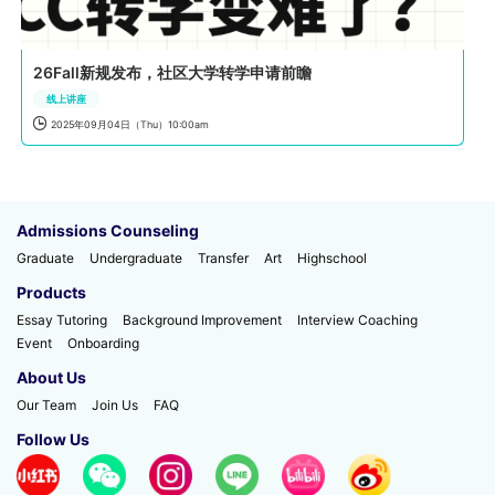
26Fall新规发布，社区大学转学申请前瞻
线上讲座

2025年09月04日（Thu）10:00am
Admissions Counseling
Graduate
Undergraduate
Transfer
Art
Highschool
Products
Essay Tutoring
Background Improvement
Interview Coaching
Event
Onboarding
About Us
Our Team
Join Us
FAQ
Follow Us