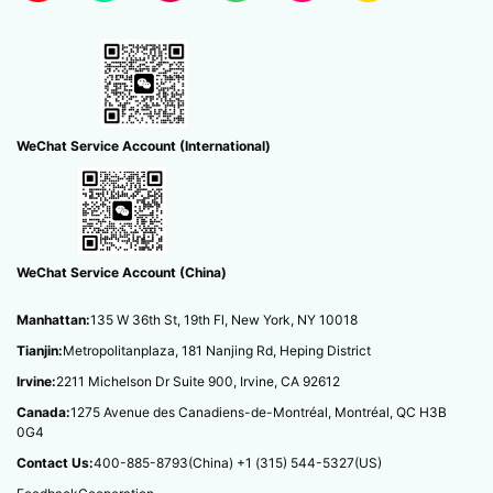
WeChat Service Account (International)
WeChat Service Account (China)
Manhattan:
135 W 36th St, 19th Fl, New York, NY 10018
Tianjin:
Metropolitanplaza, 181 Nanjing Rd, Heping District
Irvine:
2211 Michelson Dr Suite 900, Irvine, CA 92612
Canada:
1275 Avenue des Canadiens-de-Montréal, Montréal, QC H3B
0G4
Contact Us:
400-885-8793(China)
‭+1 (315) 544-5327(US)