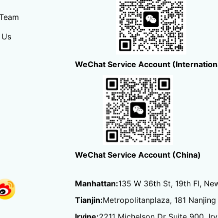
 Team
 Us
WeChat Service Account (Internation
WeChat Service Account (China)
Manhattan:
135 W 36th St, 19th Fl, Ne
Tianjin:
Metropolitanplaza, 181 Nanjing 
Irvine:
2211 Michelson Dr Suite 900, Ir