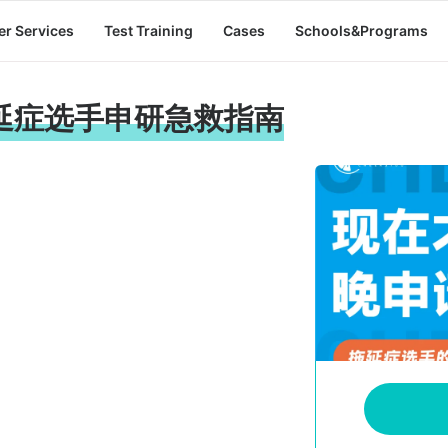
er Services
Test Training
Cases
Schools&Programs
延症选手申研急救指南