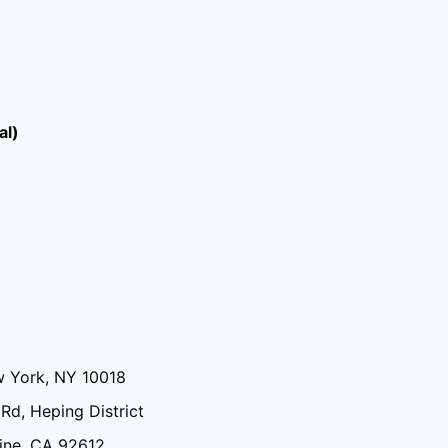
al)
w York, NY 10018
Rd, Heping District
vine, CA 92612