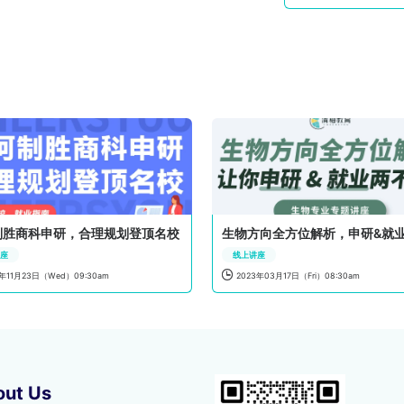
制胜商科申研，合理规划登顶名校
讲座
线上讲座

2年11月23日（Wed）09:30am
2023年03月17日（Fri）08:30am
out Us