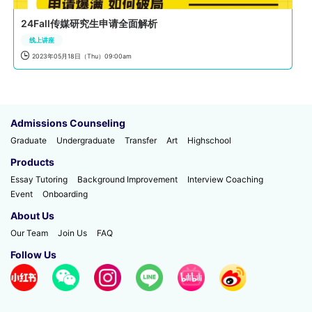
24Fall传媒研究生申请全面解析
线上讲座

2023年05月18日（Thu）09:00am
Admissions Counseling
Graduate
Undergraduate
Transfer
Art
Highschool
Products
Essay Tutoring
Background Improvement
Interview Coaching
Event
Onboarding
About Us
Our Team
Join Us
FAQ
Follow Us