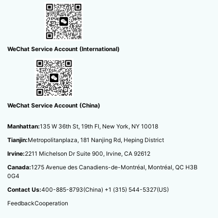
WeChat Service Account (International)
WeChat Service Account (China)
Manhattan:
135 W 36th St, 19th Fl, New York, NY 10018
Tianjin:
Metropolitanplaza, 181 Nanjing Rd, Heping District
Irvine:
2211 Michelson Dr Suite 900, Irvine, CA 92612
Canada:
1275 Avenue des Canadiens-de-Montréal, Montréal, QC H3B
0G4
Contact Us:
400-885-8793(China)
‭+1 (315) 544-5327(US)
Feedback
Cooperation